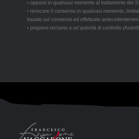
• opporsi in qualsiasi momento al trattamento dei Suo
• revocare il consenso in qualsiasi momento, limitata
basato sul consenso ed effettuato antecedentemente
• proporre reclamo a un’autorità di controllo (Autor