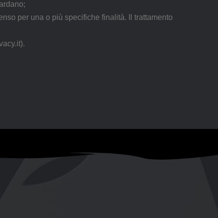
uardano;
nso per una o più specifiche finalità. Il trattamento
acy.it).