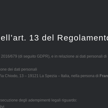
 dell’art. 13 del Regolame
2016/679 (di seguito GDPR), e in relazione ai dati personali di
ione dei dati personali
Via Chiodo, 13 – 19121 La Spezia – Italia, nella persona di
Fran
a esecuzione degli adempimenti legali riguardo:
ivi