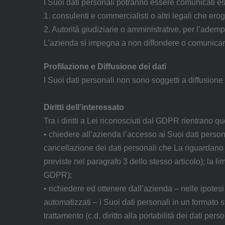
I Suoi dati personali potranno essere comunicati e
1. consulenti e commercialisti o altri legali che erog
2. Autorità giudiziarie o amministrative, per l’adem
L’azienda si impegna a non diffondere o comunicare a
Profilazione e Diffusione dei dati
I Suoi dati personali non sono soggetti a diffusion
Diritti dell’interessato
Tra i diritti a Lei riconosciuti dal GDPR rientrano que
• chiedere all’azienda l’accesso ai Suoi dati personali
cancellazione dei dati personali che La riguardano (
previste nel paragrafo 3 dello stesso articolo); la li
GDPR);
• richiedere ed ottenere dall’azienda – nelle ipotesi 
automatizzati – i Suoi dati personali in un formato st
trattamento (c.d. diritto alla portabilità dei dati perso