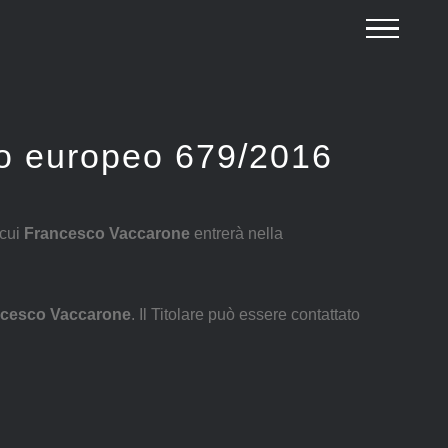
nto europeo 679/2016
 cui
Francesco Vaccarone
entrerà nella
cesco Vaccarone
. Il Titolare può essere contattato